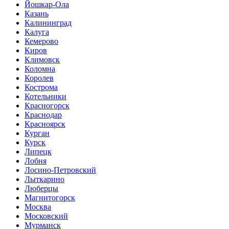
Йошкар-Ола
Казань
Калининград
Калуга
Кемерово
Киров
Климовск
Коломна
Королев
Кострома
Котельники
Красногорск
Краснодар
Красноярск
Курган
Курск
Липецк
Лобня
Лосино-Петровский
Лыткарино
Люберцы
Магнитогорск
Москва
Московский
Мурманск