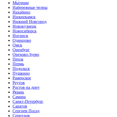
Мытищи
Набережные челны
Нахабино
Нижнекамск
Нижний Новгород
Новокузнецк
Новосибирск
Ногинск
Одинцово
Омск
Оренбург
Орехово-Зуево
Пенза
Пермь
Подольск
Пушкино
Раменское
Реутов
Ростов на дону
Рязань
Самара
Санкт-Петербург
Саратов
Сергиев Посад
Серпухов