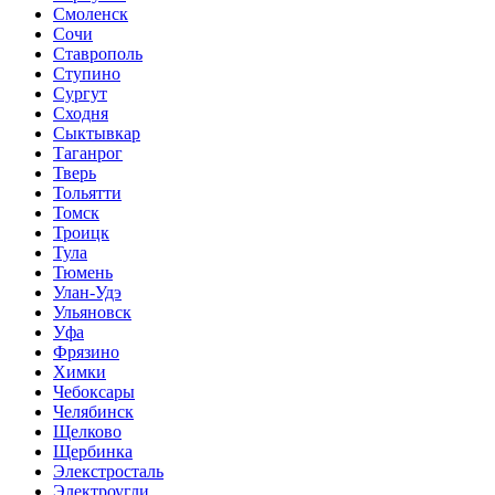
Смоленск
Сочи
Ставрополь
Ступино
Сургут
Сходня
Сыктывкар
Таганрог
Тверь
Тольятти
Томск
Троицк
Тула
Тюмень
Улан-Удэ
Ульяновск
Уфа
Фрязино
Химки
Чебоксары
Челябинск
Щелково
Щербинка
Элекстросталь
Электроугли