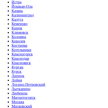
Истра
Йошкар-Ола
Казань
Калининград
Калуга
Кемерово
Киров
Климовск
Коломна
Королев
Кострома
Котельники
Красногорск
Краснодар
Красноярск
Курган
Курск
Липецк
Лобня
Лосино-Петровский
Лыткарино
Люберцы
Магнитогорск
Москва
Московский