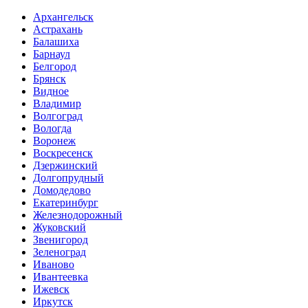
Архангельск
Астрахань
Балашиха
Барнаул
Белгород
Брянск
Видное
Владимир
Волгоград
Вологда
Воронеж
Воскресенск
Дзержинский
Долгопрудный
Домодедово
Екатеринбург
Железнодорожный
Жуковский
Звенигород
Зеленоград
Иваново
Ивантеевка
Ижевск
Иркутск