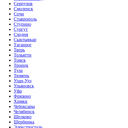
Серпухов
Смоленск
Сочи
Ставрополь
Ступино
Сургут
Сходня
Сыктывкар
Таганрог
Тверь
Тольятти
Томск
Троицк
Тула
Тюмень
Улан-Удэ
Ульяновск
Уфа
Фрязино
Химки
Чебоксары
Челябинск
Щелково
Щербинка
Элекстросталь