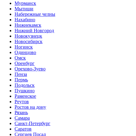
Мурманск
Мытищи
Набережные челны
Нахабино
Нижнекамск
Нижний Новгород
Новокузнецк
Новосибирск
Ногинск
Одинцово
Омск
Оренбург
Орехово-Зуево
Пенза
Пермь
Подольск
Пушкино
Раменское
Реутов
Ростов на дону
Рязань
Самара
Санкт-Петербург
Саратов
Сергиев Посад